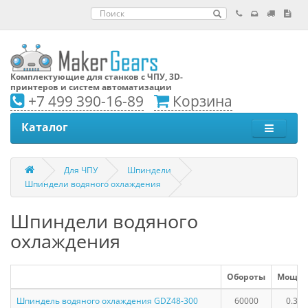
Комплектующие для станков с ЧПУ, 3D-
принтеров и систем автоматизации
+7 499 390-16-89
Корзина
Каталог
Для ЧПУ
Шпиндели
Шпиндели водяного охлаждения
Шпиндели водяного
охлаждения
Обороты
Мощно
Шпиндель водяного охлаждения GDZ48-300
60000
0.3 к